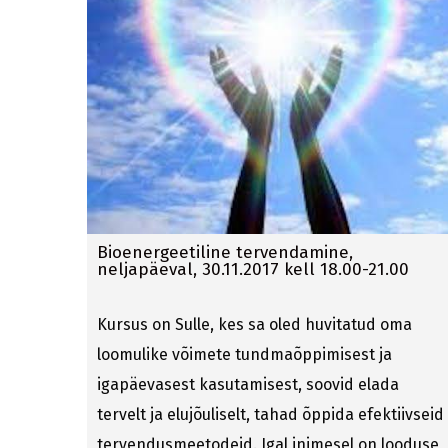
Bioenergeetiline tervendamine,
neljapäeval, 30.11.2017 kell 18.00-21.00
Kursus on Sulle, kes sa oled huvitatud oma
loomulike võimete tundmaõppimisest ja
igapäevasest kasutamisest, soovid elada
tervelt ja elujõuliselt, tahad õppida efektiivseid
tervendusmeetodeid. Igal inimesel on looduse