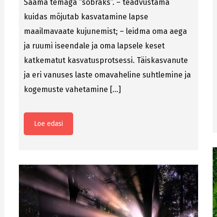
Saama temaga “sõbraks”. – teadvustama
kuidas mõjutab kasvatamine lapse
maailmavaate kujunemist; – leidma oma aega
ja ruumi iseendale ja oma lapsele keset
katkematut kasvatusprotsessi. Täiskasvanute
ja eri vanuses laste omavaheline suhtlemine ja
kogemuste vahetamine […]
Loe edasi