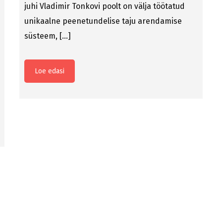
juhi Vladimir Tonkovi poolt on välja töötatud
unikaalne peenetundelise taju arendamise
süsteem, […]
Loe edasi
Rohkem