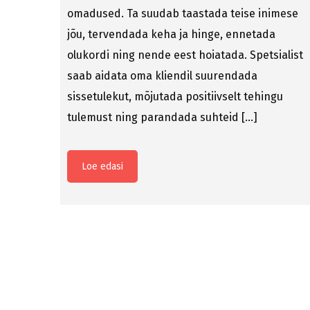
omadused. Ta suudab taastada teise inimese
jõu, tervendada keha ja hinge, ennetada
olukordi ning nende eest hoiatada. Spetsialist
saab aidata oma kliendil suurendada
sissetulekut, mõjutada positiivselt tehingu
tulemust ning parandada suhteid […]
Loe edasi