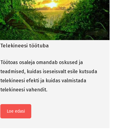
Telekineesi töötuba
Töötoas osaleja omandab oskused ja
teadmised, kuidas iseseisvalt esile kutsuda
telekineesi efekti ja kuidas valmistada
telekineesi vahendit.
Loe edasi