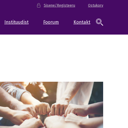
Sisene/Registeeru
Ostukorv
Instituudist
Foorum
Kontakt