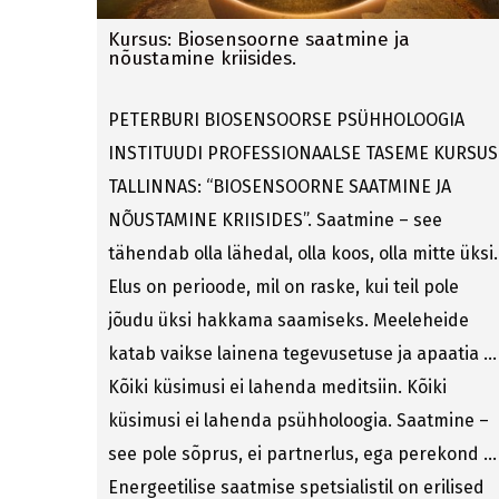
Kursus: Biosensoorne saatmine ja
nõustamine kriisides.
PETERBURI BIOSENSOORSE PSÜHHOLOOGIA
INSTITUUDI PROFESSIONAALSE TASEME KURSUS
TALLINNAS: “BIOSENSOORNE SAATMINE JA
NÕUSTAMINE KRIISIDES”. Saatmine – see
tähendab olla lähedal, olla koos, olla mitte üksi.
Elus on perioode, mil on raske, kui teil pole
jõudu üksi hakkama saamiseks. Meeleheide
katab vaikse lainena tegevusetuse ja apaatia …
Kõiki küsimusi ei lahenda meditsiin. Kõiki
küsimusi ei lahenda psühholoogia. Saatmine –
see pole sõprus, ei partnerlus, ega perekond …
Energeetilise saatmise spetsialistil on erilised