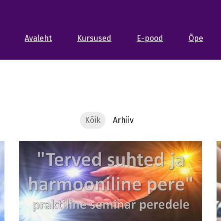
Avaleht
Kursused
E-pood
Õpe
Kõik
Arhiiv