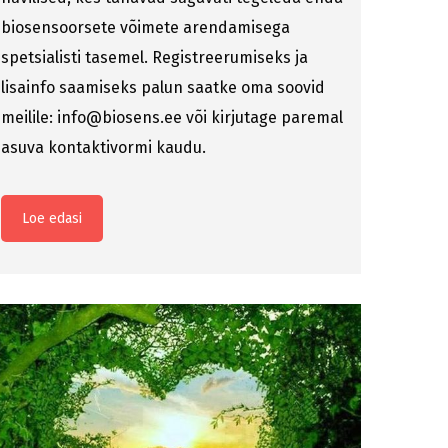
biosensoorsete võimete arendamisega
spetsialisti tasemel. Registreerumiseks ja
lisainfo saamiseks palun saatke oma soovid
meilile: info@biosens.ee või kirjutage paremal
asuva kontaktivormi kaudu.
Loe edasi