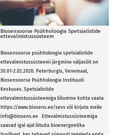
Biosensoorse Psühholoogia Spetsialistide
ettevalmistussüsteem
Biosensoorse psühholoogia spetsialistide
ettevalmistussüsteemi järgmine väljasõit on
30.01-2.02.2020. Peterburgis, Venemaal,
Biosensoorse Psühholoogia Instituudi
Keskuses. Spetsialistide
ettevalmistussüsteemiga liitumise kohta vaata
https://www.biosens.ee/sevs või kirjuta meile
info@biosens.ee Ettevalmistussüsteemiga
saavad igal ajal liituda bioenergeetika
huvilised, kes tahavad sügavuti tegeleda enda