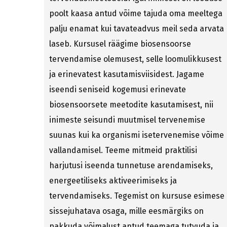
poolt kaasa antud võime tajuda oma meeltega
palju enamat kui tavateadvus meil seda arvata
laseb. Kursusel räägime biosensoorse
tervendamise olemusest, selle loomulikkusest
ja erinevatest kasutamisviisidest. Jagame
iseendi seniseid kogemusi erinevate
biosensoorsete meetodite kasutamisest, nii
inimeste seisundi muutmisel tervenemise
suunas kui ka organismi isetervenemise võime
vallandamisel. Teeme mitmeid praktilisi
harjutusi iseenda tunnetuse arendamiseks,
energeetiliseks aktiveerimiseks ja
tervendamiseks. Tegemist on kursuse esimese
sissejuhatava osaga, mille eesmärgiks on
pakkuda võimalust antud teemaga tutvuda ja