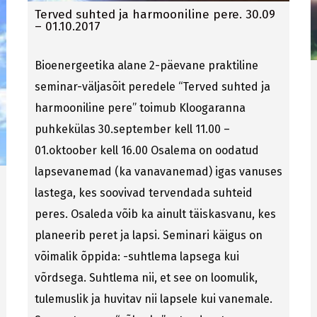
Terved suhted ja harmooniline pere. 30.09
– 01.10.2017
Bioenergeetika alane 2-päevane praktiline
seminar-väljasõit peredele “Terved suhted ja
harmooniline pere” toimub Kloogaranna
puhkekülas 30.september kell 11.00 –
01.oktoober kell 16.00 Osalema on oodatud
lapsevanemad (ka vanavanemad) igas vanuses
lastega, kes soovivad tervendada suhteid
peres. Osaleda võib ka ainult täiskasvanu, kes
planeerib peret ja lapsi. Seminari käigus on
võimalik õppida: -suhtlema lapsega kui
võrdsega. Suhtlema nii, et see on loomulik,
tulemuslik ja huvitav nii lapsele kui vanemale.