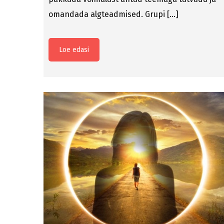
omandada algteadmised. Grupi […]
Loe edasi