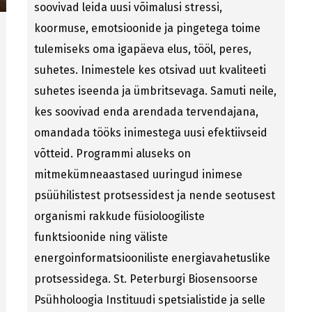
soovivad leida uusi võimalusi stressi,
koormuse, emotsioonide ja pingetega toime
tulemiseks oma igapäeva elus, tööl, peres,
suhetes. Inimestele kes otsivad uut kvaliteeti
suhetes iseenda ja ümbritsevaga. Samuti neile,
kes soovivad enda arendada tervendajana,
omandada tööks inimestega uusi efektiivseid
võtteid. Programmi aluseks on
mitmekümneaastased uuringud inimese
psüühilistest protsessidest ja nende seotusest
organismi rakkude füsioloogiliste
funktsioonide ning väliste
energoinformatsiooniliste energiavahetuslike
protsessidega. St. Peterburgi Biosensoorse
Psühholoogia Instituudi spetsialistide ja selle